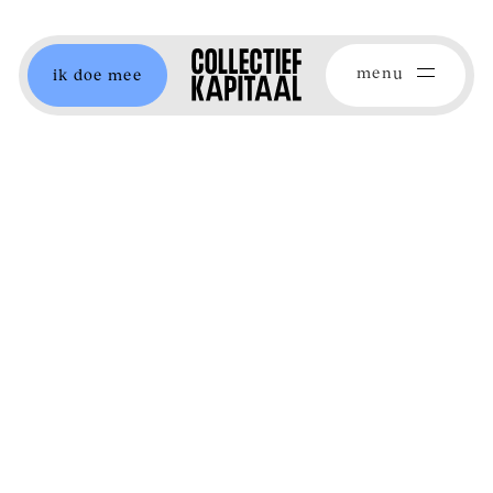
menu
ik doe mee
ken
nieuwe koers,
 eerste publicatie op
a. Michelle van
 Willem Schinkel &
n voor iedereen die