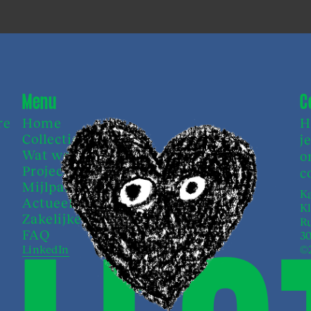
Menu
C
re
Home
H
Collectieven
j
Wat we doen
o
Projecten
c
Mijlpalen
Ka
Actueel
K
Zakelijke zaken
Ru
FAQ
3
LinkedIn
©2