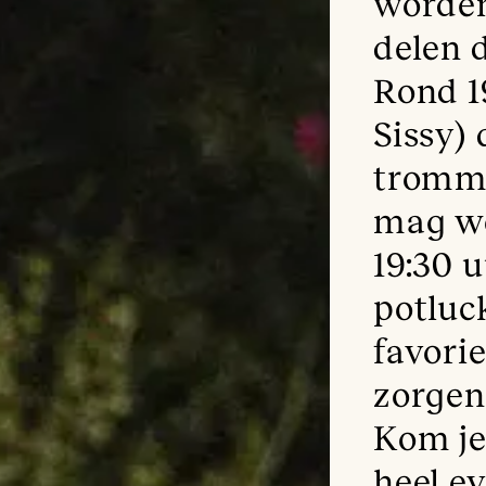
worden
delen 
Rond 1
Sissy)
tromme
mag wo
19:30 u
potluc
favori
zorgen 
Kom je
heel e