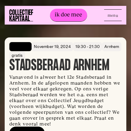
ik doe mee
menu
ik doe mee
Openbaar
November 19, 2024
19:30 - 21:30
Arnhem
gratis
STADSBERAAD ARNHEM
Vanavond is alweer het 12e Stadsberaad in
Arnhem. In de afgelopen maanden hebben we
veel voor elkaar gekregen. Op ons vorige
Stadsberaad werden we het o.a. eens met
elkaar over ons Collectief Jeugdbudget
(voorheen wijkbudget). Wat worden de
volgende speerpunten van ons collectief? We
gaan erover in gesprek met elkaar. Praat en
denk vooral mee!