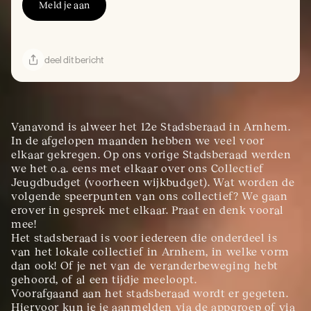
Meld je aan
deel dit bericht
Vanavond is alweer het 12e Stadsberaad in Arnhem. 
In de afgelopen maanden hebben we veel voor 
elkaar gekregen. Op ons vorige Stadsberaad werden 
we het o.a. eens met elkaar over ons Collectief 
Jeugdbudget (voorheen wijkbudget). Wat worden de 
volgende speerpunten van ons collectief? We gaan 
erover in gesprek met elkaar. Praat en denk vooral 
mee!
Het stadsberaad is voor iedereen die onderdeel is 
van het lokale collectief in Arnhem, in welke vorm 
dan ook! Of je net van de veranderbeweging hebt 
gehoord, of al een tijdje meeloopt.
Voorafgaand aan het stadsberaad wordt er gegeten. 
Hiervoor kun je je aanmelden via de appgroep of via 