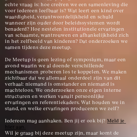
echte vraag is: hoe creëren we een samenleving die 
voor iedereen leefbaar is? Wat leert een kind over 
waardigheid, verantwoordelijkheid en schuld 
wanneer zijn ouder door beleidssystemen wordt 
benaderd? Hoe nestelen institutionele ervaringen 
van schaamte, wantrouwen en afhankelijkheid zich 
in het zelfbeeld van kinderen? Dat onderzoeken we 
samen tijdens deze meetup.
De Meetup is geen lezing of symposium, maar een 
avond waarin we al doende verschillende 
mechanismen proberen los te koppelen. We maken 
zichtbaar dat we allemaal onderdeel zijn van dit 
verhaal: niemand is omstander en niemand is 
machteloos. We onderzoeken onze eigen interne 
structuren en werken vanuit persoonlijke 
ervaringen en referentiekaders. Wat houden we in 
stand, en welke ervaringen produceren we zelf?
Iedereen mag aanhaken. Ben jij er ook bij? 
Meld je 
hier aan.
Wil je graag bij deze meetup zijn, maar komt de 