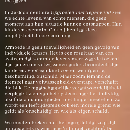
toe gaven.
In de documentaire 
Opgroeien met Tegenwind
 zien 
we echte levens, van echte mensen, die geen 
moment aan hun situatie kunnen ontsnappen. Hun 
kinderen evenmin. Ook bij hen laat deze 
ongelijkheid diepe sporen na.
Armoede is geen toevalligheid en geen gevolg van 
individuele keuzes. Het is een resultaat van een 
systeem dat sommige levens meer waarde toekent 
dan andere en volwassenen anders beoordeelt dan 
kinderen. Voor een kind voelen we urgentie, 
bescherming, onschuld. Maar zodra iemand de 
drempel naar volwassenheid overstapt, verschuift 
die blik. De maatschappelijke verantwoordelijkheid 
verplaatst zich van het systeem naar het individu, 
alsof de omstandigheden niet langer meetellen. Zo 
wordt een leeftijdsgrens ook een morele grens: wie 
geldt als ‘onschuldig’ en wie als ‘eigen schuld’.
We moeten breken met het narratief dat zegt dat 
armoede iets is waar je je ‘uit moet vechten’. De 