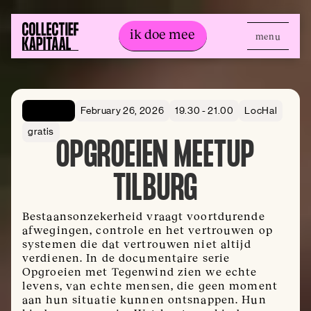
ik doe mee
menu
ik doe mee
Openbaar
February 26, 2026
19.30 - 21.00
LocHal
gratis
OPGROEIEN MEETUP
TILBURG
Bestaansonzekerheid vraagt voortdurende
afwegingen, controle en het vertrouwen op
systemen die dat vertrouwen niet altijd
verdienen. In de documentaire serie
Opgroeien met Tegenwind zien we echte
levens, van echte mensen, die geen moment
aan hun situatie kunnen ontsnappen. Hun