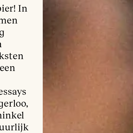
ier! In
amen
ng
n
eksten
reen
essays
gerloo,
hinkel
uurlijk