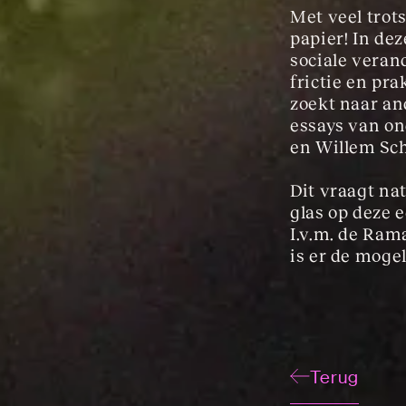
Met veel trot
papier! In de
sociale veran
frictie en pra
zoekt naar a
essays van on
en Willem Sc
Dit vraagt na
glas op deze e
I.v.m. de Ram
is er de moge
Terug