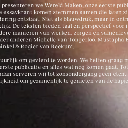
s presenteren we Wereld Maken, onze eerste publi
ze essaykrant komen stemmen samen die laten zi
dering ontstaat. Niet als blauwdruk, maar in ont
ktijk. De teksten bieden taal en perspectief voor 
ndere manieren van werken, zorgen en samenlev
der anderen Michelle van Tongerloo, Mustapha 
hinkel & Rogier van Reekum.
tuurlijk om gevierd te worden. We heffen graag m
erste publicatie en alles wat nog komen gaat. Tot
adan serveren wij tot zonsondergang geen eten. 
lijkheid om gezamenlijk te genieten van de hapje