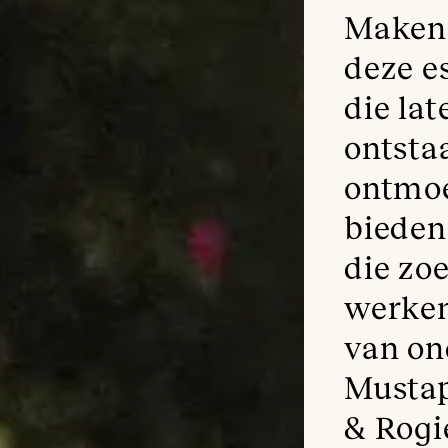
Maken,
deze 
die la
ontsta
ontmoet
bieden
die zo
werken
van on
Mustap
& Rogi