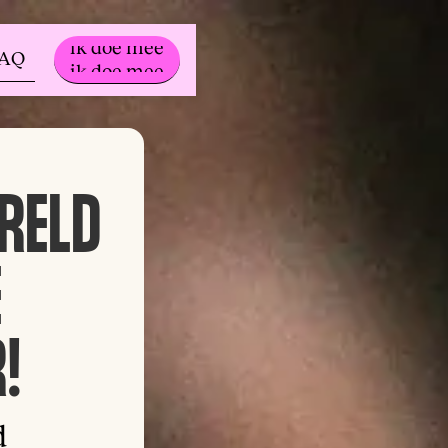
ik doe mee
FAQ
ik doe mee
RELD
E
!
d