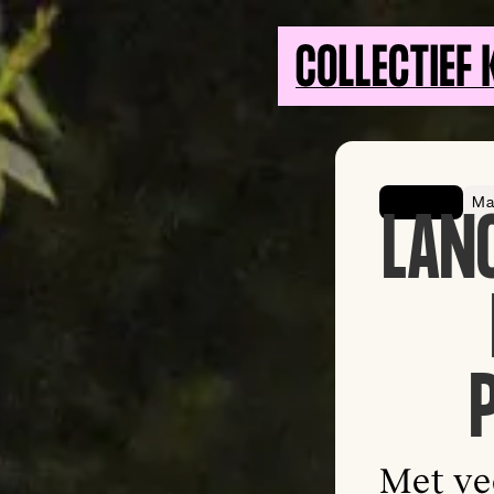
Openbaar
Ma
LAN
Met ve