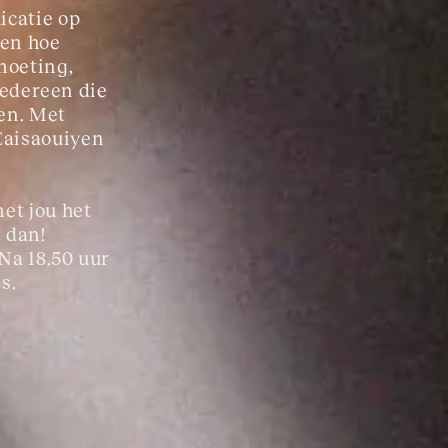
catie op 
en hoe 
moeting, 
iedereen die 
en. Met 
Eaisaouiyen 
et jou het 
 dan!
Na 18.50 uur 
s.