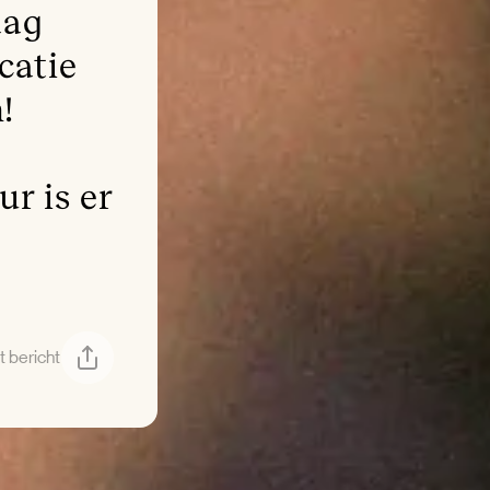
aag
catie
!
r is er
t bericht