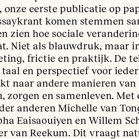
 onze eerste publicatie op pap
essaykrant komen stemmen s
ten zien hoe sociale veranderi
at. Niet als blauwdruk, maar i
ing, frictie en praktijk. De t
 taal en perspectief voor iede
ekt naar andere manieren van
, zorgen en samenleven. Met 
der anderen Michelle van Ton
ha Eaisaouiyen en Willem Sc
er van Reekum.‍ Dit vraagt nat