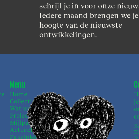
schrijf je in voor onze nieuws
Iedere maand brengen we je
hoogte van de nieuwste 
ontwikkelingen.
Menu
C
re
Home
H
Collectieven
j
Wat we doen
o
Projecten
c
Mijlpalen
Ka
Actueel
K
Zakelijke zaken
Ru