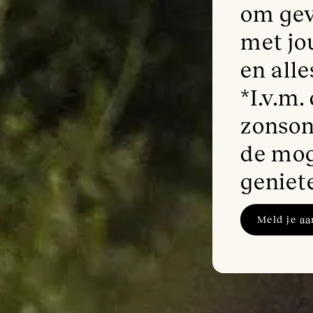
om gev
met jou
en all
*I.v.m
zonson
de mog
geniet
Meld je aa