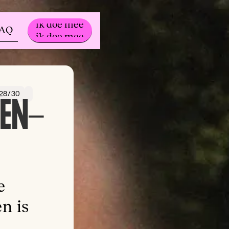
ik doe mee
FAQ
ik doe mee
 28/30
-EN-
e
n is