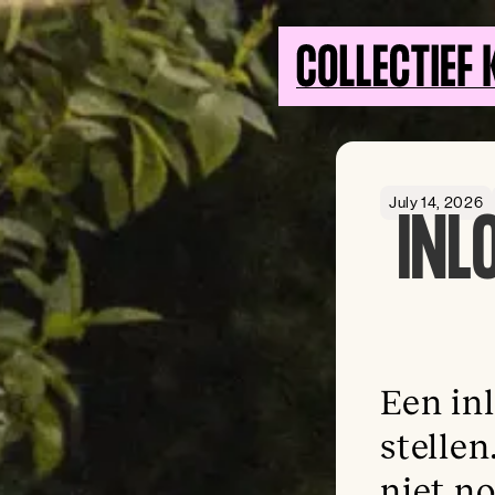
July 14, 2026
INL
Een in
stelle
niet no