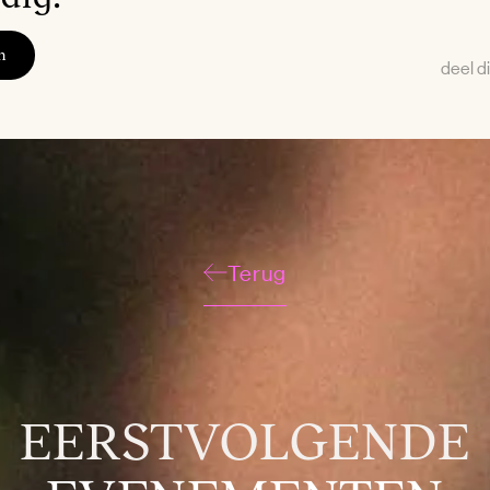
n
deel di
Terug
EERSTVOLGENDE