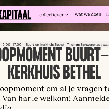
wat we doen
collectieven
15.00 - 17.00
Buurt-en-kerkhuis Bethel - Thomas Schwenckestraat
OOPMOMENT BUURT
KERKHUIS BETHEL
loopmoment om al je vragen t
n. Van harte welkom! Aanmelde
dig.