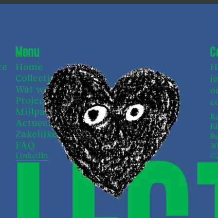
Menu
C
re
Home
H
Collectieven
j
Wat we doen
o
Projecten
c
Mijlpalen
Ka
Actueel
K
Zakelijke zaken
Ru
FAQ
3
LinkedIn
©2