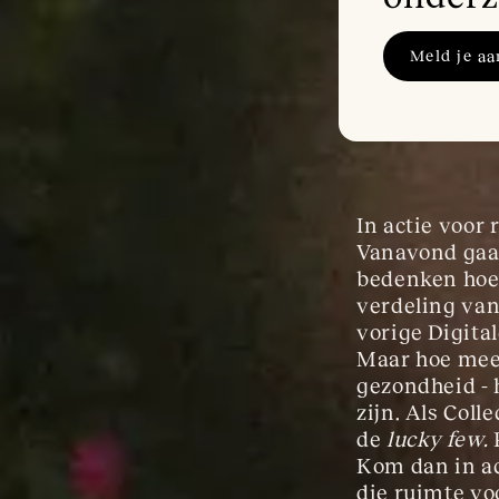
Meld je aa
In actie voor 
Vanavond gaan
bedenken hoe 
verdeling van
vorige Digital
Maar hoe meer
gezondheid - 
zijn. Als Coll
de 
lucky few. 
Kom dan in ac
die ruimte vo