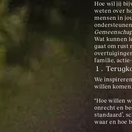
Hoe wil jij b
weten over ho
mensen in jou
ondersteunen a
Gemeenscha
Wat kunnen le
gaat om rust 
overtuigingen
familie, acti
Terugk
We inspireren
willen komen.
"Hoe willen w
onrecht en be
standaard’, sc
waar en hoe b