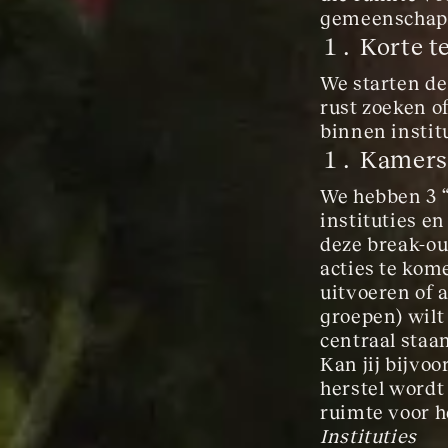
gemeenschap
Korte t
We starten de
rust zoeken o
binnen institu
Kamers 
We hebben 3 “
instituties e
deze break-ou
acties te kome
uitvoeren of a
groepen) wilt
centraal staa
Kan jij bijvo
herstel word
ruimte voor h
Instituties