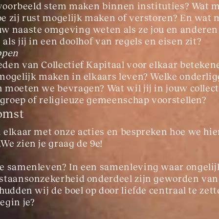
ijvoorbeeld stem maken binnen instituties? Wat m
e zij rust mogelijk maken of verstoren? En wat 
w naaste omgeving weten als ze jou en anderen 
ls jij in een doolhof van regels en eisen zit?
ppen
den van Collectief Kapitaal voor elkaar betekene
mogelijk maken in elkaars leven? Welke onderli
 moeten we bevragen? Wat wil jij in jouw collecti
e-groep of religieuze gemeenschap voorstellen?
omst
 elkaar met onze acties en bespreken hoe we hie
We zien je graag de 9e!
e samenleven? In een samenleving waar ongelijk
staansonzekerheid onderdeel zijn geworden van 
hudden wij de boel op door liefde centraal te zet
egin je?