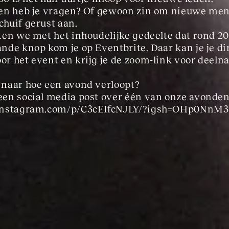
en heb je vragen? Of gewoon zin om nieuwe men
huif gerust aan.  
en we met het inhoudelijke gedeelte dat rond 20.3
nde knop kom je op Eventbrite. Daar kan je je dir
r het event en krijg je de zoom-link voor deelna
naar hoe een avond verloopt?
en social media post over één van onze avonden
.instagram.com/p/C3cEIfcNJLY/?igsh=OHp0NnM