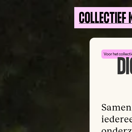
Voor het collecti
DI
Samenl
iedere
onderzo