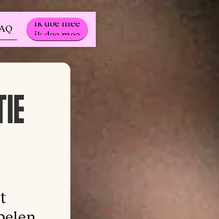
ik doe mee
FAQ
ik doe mee
TIE
t
pelen.