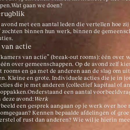
pen.Wat gaan we doen?
erugblik
 avond met een aantal leden die vertellen hoe zij
f zochten binnen hun werk, binnen de gemeensch
ties.
van actie
kamers van actie” (break-out rooms): één over w
n één over gemeenschappen. Op de avond zelf kies
t rooms en ga met de anderen aan de slag om uite
n. Kleine en grote. Individuele acties die je in j
cties die je met anderen (collectief kapitaal of a
 oppakken.Onderstaand een aantal voorbeeldvra
n deze avond:
Werk
orbeeld een gesprek aangaan op je werk over hoe 
t omgegaan? Kennen bepaalde afdelingen of gro
erstel of rust dan anderen? Wie wil je hierin m