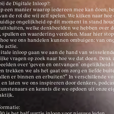
j de Digitale Inloop?:
 een manier waarop iedereen mee kan doen, beg
an de rol die wij zelf spelen. We kijken naar hoe
uidige ongelijkheid op dit moment in stand houd
 uitsluiten, welke denkbeelden we hebben over d
 spullen en waardering verdelen. Maar hier stopt
 hoe we ons handelen kunnen ombuigen: van ong
e actie.  
gitale inloop gaan we aan de hand van wisselend
jke vragen op zoek naar hoe we dat doen. Denk 
elden over ‘geven en ontvangen’ ongelijkheid i
n trekken we als het gaat om zorg en liefde buit
allen er binnen en erbuiten?” In verschillende v
 en laten we ons inspireren door denkers, podca
unstenaars en kennis die we opdoen uit onze ei
aktijk.
formatie:
.30 is het half uurtje inloop voor nieuwe leden.