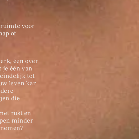
 ruimte voor 
ap of 
erk, één over 
 je één van 
indelijk tot 
ouw leven kan 
ndere 
gen die 
met rust en 
epen minder 
eenemen?