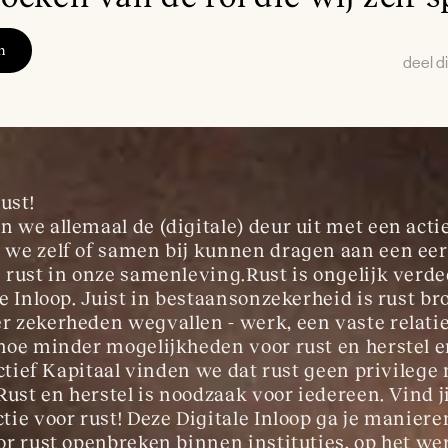
n
deel di
rust!
 we allemaal de (digitale) deur uit met een actie
we zelf of samen bij kunnen dragen aan een eerl
 rust in onze samenleving.Rust is ongelijk verde
e Inloop. Juist in bestaansonzekerheid is rust br
 zekerheden wegvallen - werk, een vaste relatie
hoe minder mogelijkheden voor rust en herstel er 
ectief Kapitaal vinden we dat rust geen privilege 
Rust en herstel is noodzaak voor iedereen. Vind ji
tie voor rust! Deze Digitale Inloop ga je manier
or rust openbreken binnen instituties, op het wer