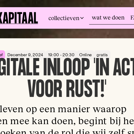
wat we doen
collectieven
ef
December 9, 2024
19:00 - 20:30
Online
gratis
GITALE INLOOP 'IN AC
VOOR RUST!'
even op een manier waarop
en mee kan doen, begint bij he
eken van de rol die wij zelf s