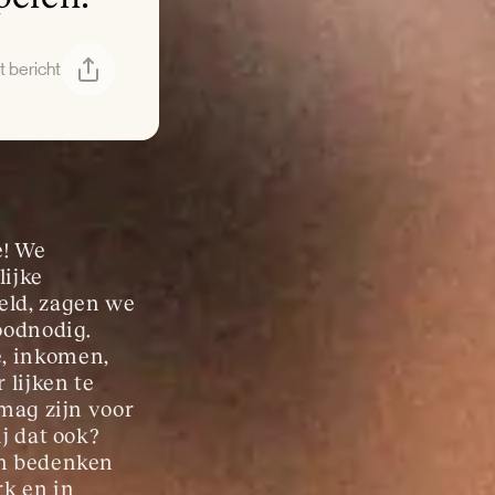
t bericht
! We 
ijke 
eld, zagen we 
oodnodig. 
, inkomen, 
lijken te 
mag zijn voor 
j dat ook? 
en bedenken 
k en in 