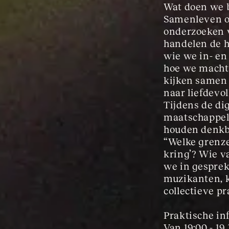
Wat doen we bi
Samenleven op
onderzoeken v
handelen de h
wie we in- en
hoe we macht,
kijken samen
naar liefdevoll
Tijdens de di
maatschappeli
houden denkbe
“Welke grenze
kring’? Wie v
we in gesprek
muzikanten, k
collectieve pr
Praktische in
Van 19:00 - 19