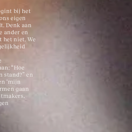
int bij het 
 ons eigen 
t. Denk aan 
e ander en 
 het niet. We 
elijkheid 
e 
aan: “Hoe 
n stand?” en 
en ‘mijn 
ormen gaan 
stmakers, 
gen 