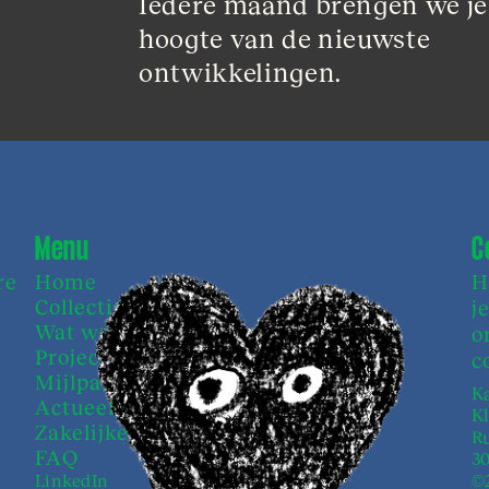
Iedere maand brengen we je
hoogte van de nieuwste 
ontwikkelingen.
Menu
C
re
Home
H
Collectieven
j
Wat we doen
o
Projecten
c
Mijlpalen
Ka
Actueel
K
Zakelijke zaken
Ru
FAQ
3
LinkedIn
©2