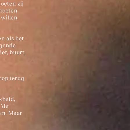
oeten zij 
moeten 
willen 
n als het 
ggende 
ef, buurt, 
rop terug 
heid, 
‘de 
ten. Maar 