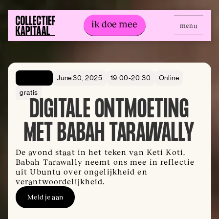
ik doe mee
menu
ik doe mee
Openbaar
June 30, 2025
19.00-20.30
Online
gratis
DIGITALE ONTMOETING
MET BABAH TARAWALLY
De avond staat in het teken van Keti Koti.
Babah Tarawally neemt ons mee in reflectie
uit Ubuntu over ongelijkheid en
verantwoordelijkheid.
Meld je aan