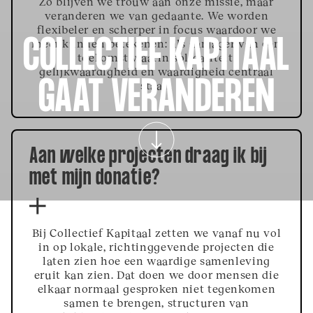
Zo blijven we trouw aan onze missie,
maar
veranderen we van gedaante. We worden
flexibeler en scherper in focus waardoor we
COLLECTIEF KAPITAAL
meer kunnen betekenen: als aanjager van een
toekomst waarin solidariteit,
gelijkwaardigheid en waardigheid centraal
GAAT VERANDEREN
staan.
Aan welke projecten draag ik bij
met mijn donatie?
Bij Collectief Kapitaal zetten we vanaf nu vol
in op lokale, richtinggevende projecten die
laten zien hoe een waardige samenleving
eruit kan zien. Dat doen we door mensen die
elkaar normaal gesproken niet tegenkomen
samen te brengen, structuren van