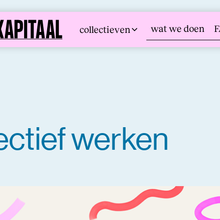
wat we doen
collectieven
ectief werken